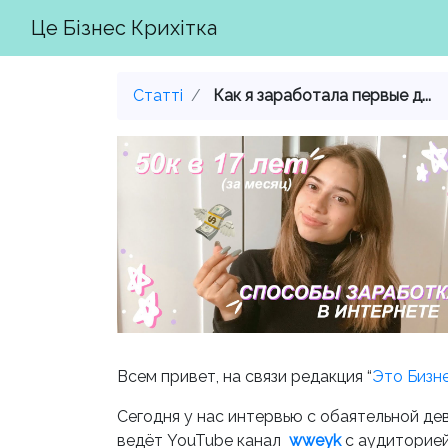
Це Бізнес Крихітка
Статті
Как я заработала первые д...
Всем привет, на связи редакция “
Это Бизн
Сегодня у нас интервью с обаятельной дев
ведёт
YouTube
канал
wweyk
с аудиторией