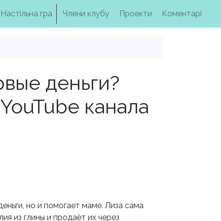
Настільна гра
Члени клубу
Проекти
Коментарі
рвые деньги?
 YouTube канала
еньги, но и помогает маме. Лиза сама
ия из глины и продаёт их через