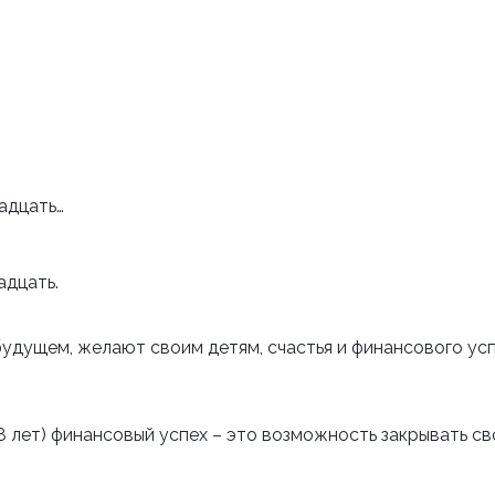
адцать…
адцать.
будущем, желают своим детям, счастья и финансового успе
18 лет) финансовый успех – это возможность закрывать с