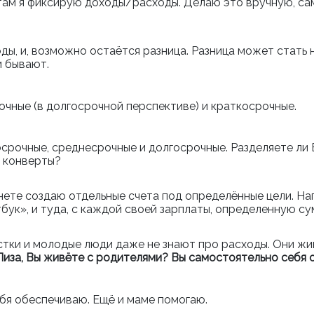
 там я фиксирую доходы/расходы. Делаю это вручную, са
оды, и, возможно остаётся разница. Разница может стать 
и бывают.
чные (в долгосрочной перспективе) и краткосрочные.
срочные, среднесрочные и долгосрочные. Разделяете ли Вы
е конверты?
инете создаю отдельные счета под определённые цели. На
тбук», и туда, с каждой своей зарплаты, определенную с
стки и молодые люди даже не знают про расходы. Они жи
Лиза, Вы живёте с родителями? Вы самостоятельно себя
ебя обеспечиваю. Ещё и маме помогаю.