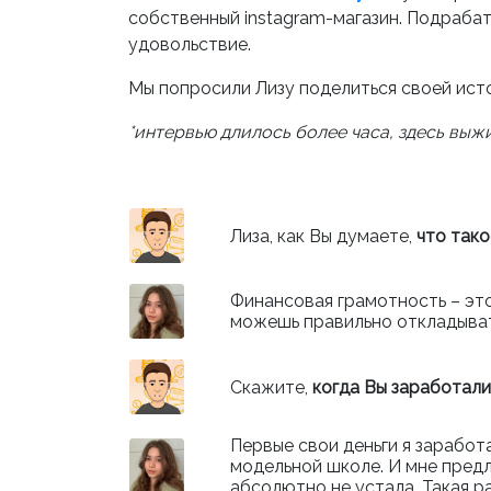
собственный instagram-магазин. Подрабат
удовольствие.
Мы попросили Лизу поделиться своей исто
*интервью длилось более часа, здесь выж
Лиза, как Вы думаете,
что так
Финансовая грамотность – это,
можешь правильно откладыват
Скажите,
когда Вы заработали
Первые свои деньги я заработа
модельной школе. И мне предл
абсолютно не устала. Такая р