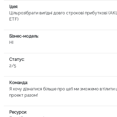
Ідея
:
Ціль:розібрати вигідні довго строкові прибуткові (АК
ETF)
Бізнес-модель
:
НІ
Статус
:
2/5
Команда
:
Я хочу дізнатися більше про це!І ми зможемо втілити 
проект разом!
Ресурси
: