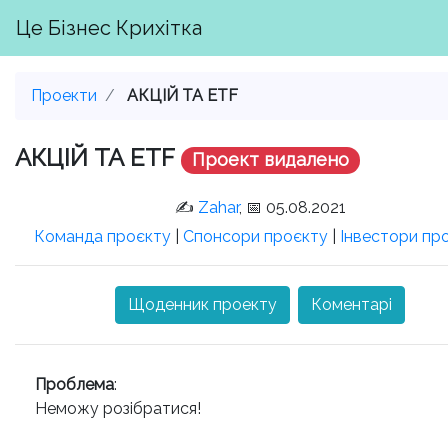
Це Бізнес Крихітка
Проекти
АКЦІЙ ТА ETF
АКЦІЙ ТА ETF
Проект видалено
✍️
Zahar
, 📅 05.08.2021
Команда проєкту
|
Спонсори проєкту
|
Інвестори пр
Щоденник проекту
Коментарі
Проблема
:
Неможу розібратися!