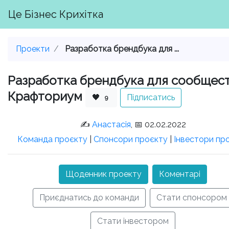
Це Бізнес Крихітка
Проекти
Разработка брендбука для ...
Разработка брендбука для сообщес
Крафториум
🖤
Підписатись
9
✍️
Анастасія
, 📅 02.02.2022
Команда проєкту
|
Спонсори проєкту
|
Інвестори пр
Щоденник проекту
Коментарі
Приєднатись до команди
Стати спонсором
Стати інвестором