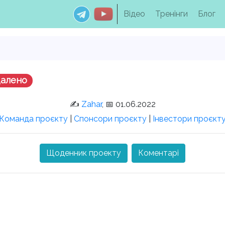
Відео
Тренінги
Блог
далено
✍️
Zahar
, 📅 01.06.2022
Команда проєкту
|
Спонсори проєкту
|
Інвестори проєкт
Щоденник проекту
Коментарі