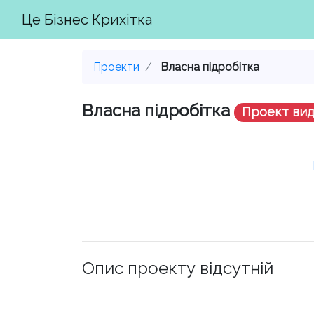
Це Бізнес Крихітка
Проекти
Власна підробітка
Власна підробітка
Проект ви
Опис проекту відсутній