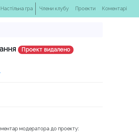
Настільна гра
Члени клубу
Проекти
Коментарі
вання
Проект видалено
у
Коментар модератора до проекту: