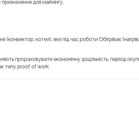
 призначення для майнінгу.
(конвектор, котел), яке під час роботи Обігріває (нагрів
міють прораховувати економічну доцільність, період окупн
 типу proof of work