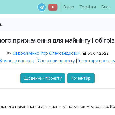
Відео
Тренінги
Блог
..
го призначення для майнінгу і обігрі
✍️
Євдокименко Ігор Олександрович
, 📅 06.09.2022
Команда проєкту
|
Спонсори проєкту
|
Інвестори проєкт
Щоденник проекту
Коментарі
війного призначення для майнінгу" пройшов модерацію. 