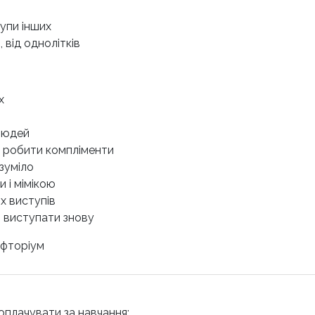
тупи інших
 від однолітків
х
 людей
а робити компліменти
озуміло
и і мімікою
х виступів
я виступати знову
афторіум
оплачувати за навчання: