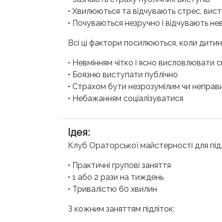
• Хвилюються та відчувають стрес, ви
• Почуваються незручно і відчувають нев
Всі ці фактори посилюються, коли дитин
• Невмінням чітко і ясно висловлювати 
• Боязню виступати публічно
• Страхом бути незрозумілим чи неправ
• Небажанням соціалізуватися
Ідея
:
Клуб Ораторської майстерності для підл
• Практичні групові заняття
• 1 або 2 рази на тиждень
• Тривалістю 60 хвилин
З кожним заняттям підліток: