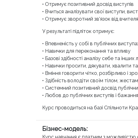
• Отримує позитивний досвід виступів
• Вчиться аналізувати свої виступи, вис
• Отримує зворотний зв'язок від вчителя,
У результаті підліток отримує:
• Впевненість у собі в публічних виступа
• Навички для переконання та впливу
• Базові здібності аналізу себе та інших
• Навички просити, дякувати, хвалити т
• Вміння говорити чітко, розбірливо і зр
• Здібність володіти своїм тілом, жестам
• Системний позитивний досвід публічни
• Любов до публічних виступів і бажанн
Курс проводиться на базі Спільноти Кр
Бізнес-модель
:
Курс навчання є платним з можливістю 