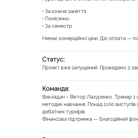
• За кожне заняття
• Помісячно
• За семестр
Немає комерційної ціни. Діє оплата — п
Статус
:
Проект вже запущений. Проведено 2 за
Команда
:
Викладач – Віктор Лазуренко. Тренер з 
методик навчання. Понад 1100 виступів п
дебатних турнірів
Фінансова підтримка — Благодійний фон