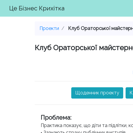
Це Бізнес Крихітка
Проекти
Клуб Ораторської майстерн.
Клуб Ораторської майстернос
Щоденник проекту
К
Проблема
:
Практика показує, що діти та підлітки, 
• Зазнають страху публічних виступів