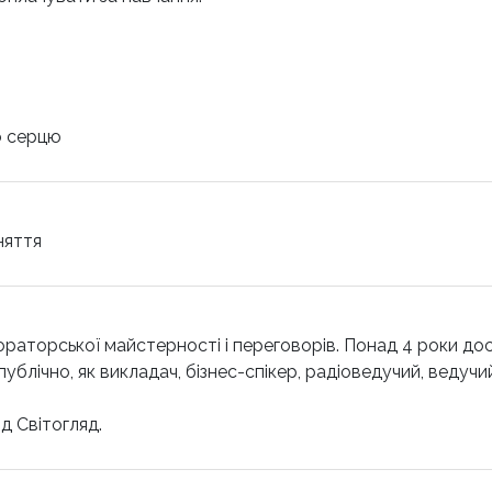
о серцю
няття
ораторської майстерності і переговорів. Понад 4 роки дос
ублічно, як викладач, бізнес-спікер, радіоведучий, ведучи
д Світогляд.