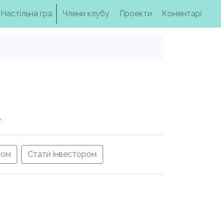
Настільна гра
Члени клубу
Проекти
Коментарі
у
ром
Стати інвестором