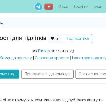
Відео
Тренінги
Блог
..
ті для підлітків
🖤
Підписатись
4
✍️
Віктор
, 📅 11.01.2023
Команда проєкту
|
Спонсори проєкту
|
Інвестори проєкт
оментарі
Приєднатись до команди
Стати спонсо
котрі не отримують позитивний досвід публічних виступів: