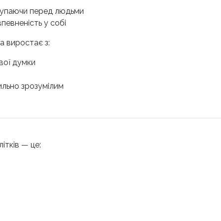
ступаючи перед людьми
певненість у собі
а виростає з:
свої думки
ильно зрозумілим
ітків — це: