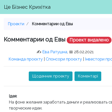
Це Бізнес Крихітка
Проекти
Комментарии од Евы
Комментарии од Евы
Проект видалено
✍️
Ева Ратушна
, 📅 28.02.2021
Команда проєкту
|
Спонсори проєкту
|
Інвестори пр
Щоденник проекту
Коментарі
Ідея
:
На фоне желания заработать деньги и реализовать с
творческие идеи.