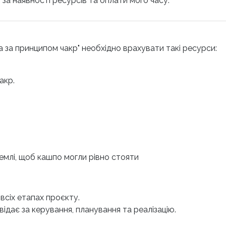
 за наявності ресурсів та оплати мого часу.
а за принципом чакр" необхідно врахувати такі ресурси:
акр.
емлі, щоб кашпо могли рівно стояти
всіх етапах проєкту.
відає за керування, планування та реалізацію.