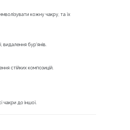
имволізувати кожну чакру, та їх
 видалення бур’янів.
рення стійких композицій.
 чакри до іншої.