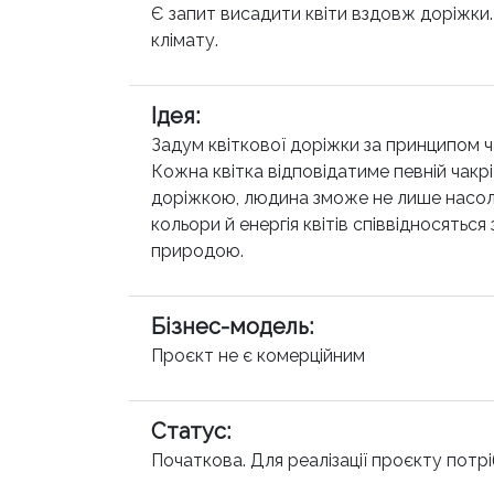
Є запит висадити квіти вздовж доріжки. К
клімату.
Ідея
:
Задум квіткової доріжки за принципом 
Кожна квітка відповідатиме певній чакр
доріжкою, людина зможе не лише насоло
кольори й енергія квітів співвідносяться
природою.
Бізнес-модель
:
Проєкт не є комерційним
Статус
:
Початкова. Для реалізації проєкту потрі