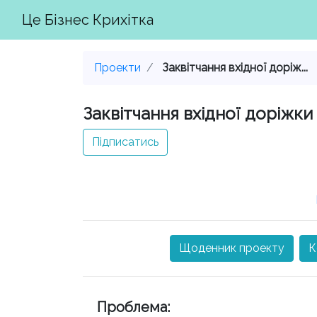
Це Бізнес Крихітка
Проекти
Заквітчання вхідної доріж...
Заквітчання вхідної доріжк
Підписатись
Щоденник проекту
К
Проблема
: