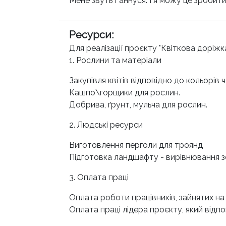
Мене звуть Ганнуся. І я можу це зробити
Ресурси
:
Для реалізації проєкту "Квіткова доріжк
1. Рослини та матеріали
Закупівля квітів відповідно до кольорів ч
Кашпо\горщики для рослин.
Добрива, ґрунт, мульча для рослин.
2. Людські ресурси
Виготовлення перголи для троянд
Підготовка ландшафту - вирівнювання з
3. Оплата праці
Оплата роботи працівників, зайнятих на 
Оплата праці лідера проєкту, який відпо