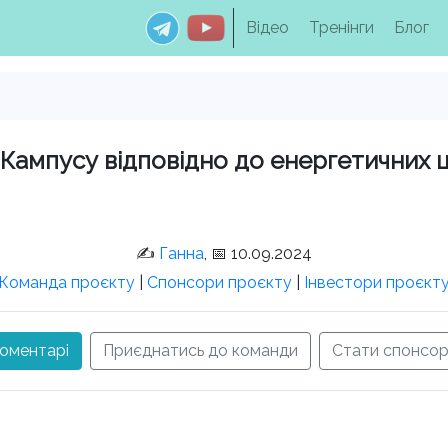
Відео
Тренінги
Блог
и Кампусу відповідно до енергетичних 
✍️
Ганна
, 📅 10.09.2024
Команда проєкту
|
Спонсори проєкту
|
Інвестори проєкт
оментарі
Приєднатись до команди
Стати спонсо