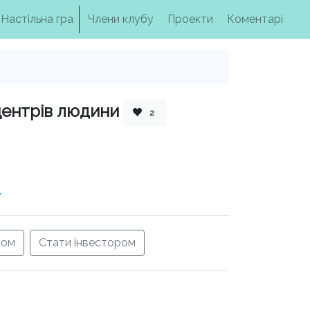
Настільна гра
Члени клубу
Проекти
Коментарі
центрів людини
🖤
2
у
ром
Стати інвестором