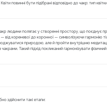
віти повинні бути підібрані відповідно до чакр: тип квітк
чакр людини полягає у створенні простору, що поєднує п
і — від кореневої до коронної — символізуючи гармонію ті
джуватися природою, але й пройти внутрішню медитацію 
 з чакрами. Такий підхід покликаний гармонізувати фізичний 
бно здійснити такі етапи: