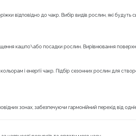
іжки відповідно до чакр. Вибір видів рослин, які будуть с
іщення кашпо\або посадки рослин. Вирівнювання поверхні,
ть кольорам і енергії чакр. Підбір сезонних рослин для ство
ідних зонах, забезпечуючи гармонійний перехід від однієї