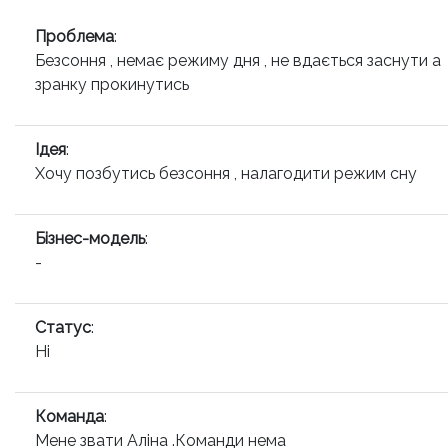
Проблема
:
Безсоння , немає режиму дня , не вдається заснути а
зранку прокинутись
Ідея
:
Хочу позбутись безсоння , налагодити режим сну
Бізнес-модель
:
-
Статус
:
Ні
Команда
:
Мене звати Аліна .Команди нема