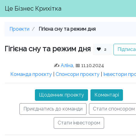
Це Бізнес Крихітка
Проекти
Гігієна сну та режим дня
Гігієна сну та режим дня
🖤
Підписа
2
✍️
Аліна
, 📅 11.10.2024
Команда проєкту
|
Спонсори проєкту
|
Інвестори пр
Щоденник проекту
Коментарі
Приєднатись до команди
Стати спонсором
Стати інвестором