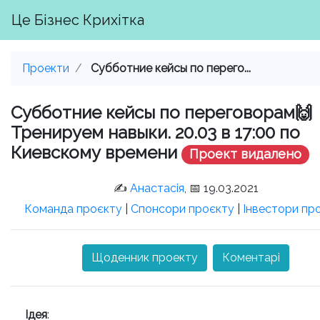
Це Бізнес Крихітка
Проекти
Субботние кейсы по перего...
Субботние кейсы по переговорам🙌
Тренируем навыки. 20.03 в 17:00 по
Киевскому времени
Проект видалено
✍️
Анастасія
, 📅 19.03.2021
Команда проєкту
|
Спонсори проєкту
|
Інвестори пр
Щоденник проекту
Коментарі
Ідея
: