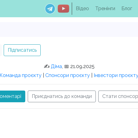
Відео
Тренінги
Блог
Підписатись
✍️
Діма
, 📅 21.09.2025
Команда проєкту
|
Спонсори проєкту
|
Інвестори проєкт
оментарі
Приєднатись до команди
Стати спонсо