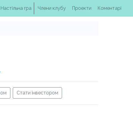
Настільна гра
Члени клубу
Проекти
Коментарі
у
ром
Стати інвестором