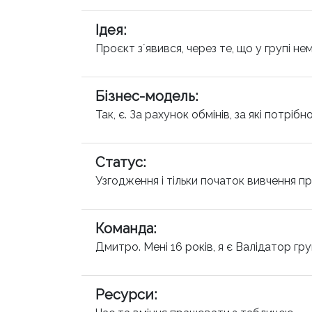
Ідея
:
Проєкт зʼявився, через те, що у групі н
Бізнес-модель
:
Так, є. За рахунок обмінів, за які потріб
Статус
:
Узгодження і тільки початок вивчення п
Команда
:
Дмитро. Мені 16 років, я є Валідатор гр
Ресурси
: