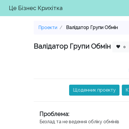
Це Бізнес Крихітка
Проекти
Валідатор Групи Обмін
Валідатор Групи Обмін
🖤
0
Щоденник проекту
К
Проблема
:
Безлад та не ведення обліку обмінів