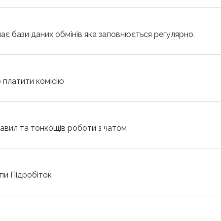
емає бази даних обмінів яка заповнюється регулярно.
но платити комісію
равил та тонкощів роботи з чатом
упи Підробіток