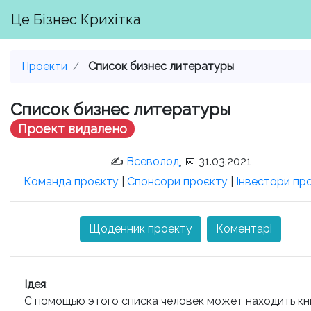
Це Бізнес Крихітка
Проекти
Список бизнес литературы
Список бизнес литературы
Проект видалено
✍️
Всеволод
, 📅 31.03.2021
Команда проєкту
|
Спонсори проєкту
|
Інвестори пр
Щоденник проекту
Коментарі
Ідея
:
С помощью этого списка человек может находить кн