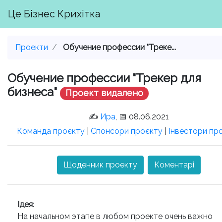
Це Бізнес Крихітка
Проекти
Обучение профессии "Треке...
Обучение профессии "Трекер для
бизнеса"
Проект видалено
✍️
Ира
, 📅 08.06.2021
Команда проєкту
|
Спонсори проєкту
|
Інвестори пр
Щоденник проекту
Коментарі
Ідея
:
На начальном этапе в любом проекте очень важно