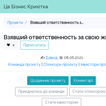
Це Бізнес Крихітка
Проекти
Взявший ответственность з...
Взявший ответственность за свою ж
🖤
Підписатись
0
✍️
Давид
, 📅 08.06.2021
Команда проєкту
|
Спонсори проєкту
|
Інвестори пр
Щоденник проекту
Коментарі
Приєднатись до команди
Стати спонсором
Стати інвестором