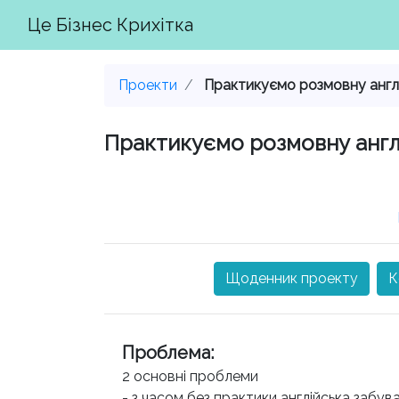
Це Бізнес Крихітка
Проекти
Практикуємо розмовну англ.
Практикуємо розмовну англ
Щоденник проекту
К
Проблема
:
2 основні проблеми
- з часом без практики англійська забув