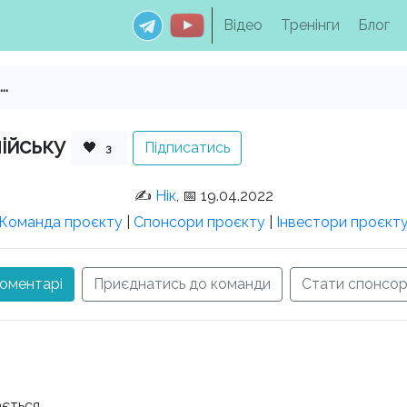
Відео
Тренінги
Блог
..
ійську
🖤
Підписатись
3
✍️
Нік
, 📅 19.04.2022
Команда проєкту
|
Спонсори проєкту
|
Інвестори проєкт
оментарі
Приєднатись до команди
Стати спонсо
ається.