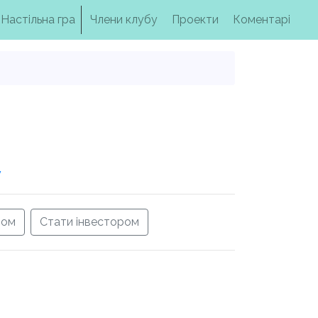
Настільна гра
Члени клубу
Проекти
Коментарі
у
ром
Стати інвестором