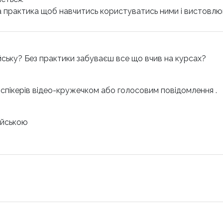
на практика щоб навчитись користуватись ними і вистовлю
йську? Без практики забуваєш все що вчив на курсах?
в спікерів відео-кружечком або голосовим повідомлення .
ійською