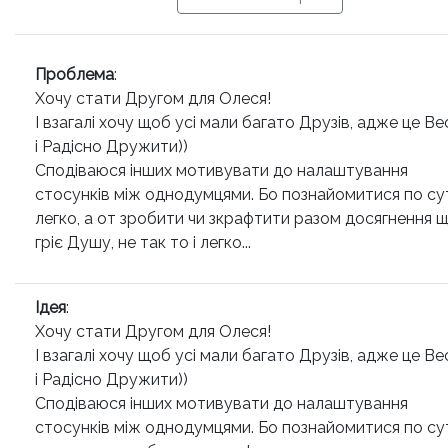
Проблема
:
Хочу стати Другом для Олеся!
І взагалі хочу щоб усі мали багато Друзів, адже це В
і Радісно Дружити))
Сподіваюся інших мотивувати до налаштування
стосунків між однодумцями. Бо познайомитися по су
легко, а от зробити чи зкрафтити разом досягнення 
гріє Душу, не так то і легко...
Ідея
:
Хочу стати Другом для Олеся!
І взагалі хочу щоб усі мали багато Друзів, адже це В
і Радісно Дружити))
Сподіваюся інших мотивувати до налаштування
стосунків між однодумцями. Бо познайомитися по су