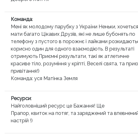
Команда
:
Мені як молодому парубку з України Неньки, хочетьс
мати багато Цікавих Друзів, які не лише бубонять по
телефону з пустого в порожнє і лайками розкидаються
корисно один для одного взаємодіють. В результаті
отримують Приємні результати, такі як атлетичне
красиве тіло, розуміння у кріпті, Веселі свята, та приє
привітання!)
Команда: уся Матінка Земля
Ресурси
:
Найголовніший ресурс це Бажання! Ще
Прапор, квиток на потяг, та заряджений та впевнени
настрій !)