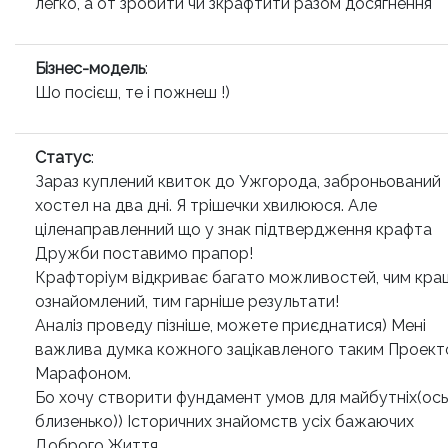
легко, а от зробити чи зкрафтити разом досягнення
Бізнес-модель
:
Шо посієш, те і пожнеш !)
Статус
:
Зараз куплений квиток до Ужгорода, заброньований
хостел на два дні. Я трішечки хвилююся. Але
ціленаправленний що у знак підтвердження крафта
Дружби поставимо прапор!
Крафторіум відкриває багато можливостей, чим кра
ознайомлений, тим гарніше результати!
Аналіз проведу пізніше, можете приєднатися) Мені
важлива думка кожного зацікавленого таким Проект
Марафоном.
Бо хочу створити фундамент умов для майбутніх(ось
близенько)) Історичних знайомств усіх бажаючих
Доброго Життя