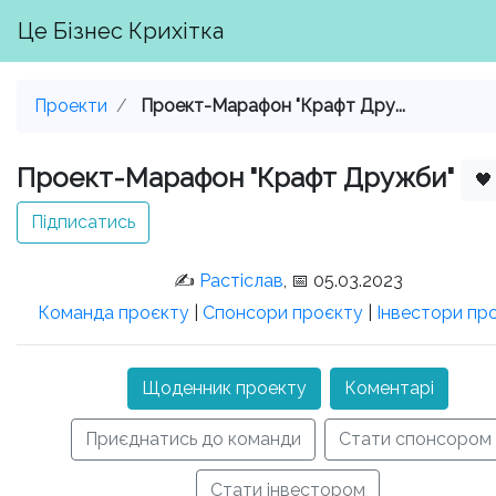
Це Бізнес Крихітка
Проекти
Проект-Марафон "Крафт Дру...
Проект-Марафон "Крафт Дружби"

Підписатись
✍️
Растіслав
, 📅 05.03.2023
Команда проєкту
|
Спонсори проєкту
|
Інвестори пр
Щоденник проекту
Коментарі
Приєднатись до команди
Стати спонсором
Стати інвестором