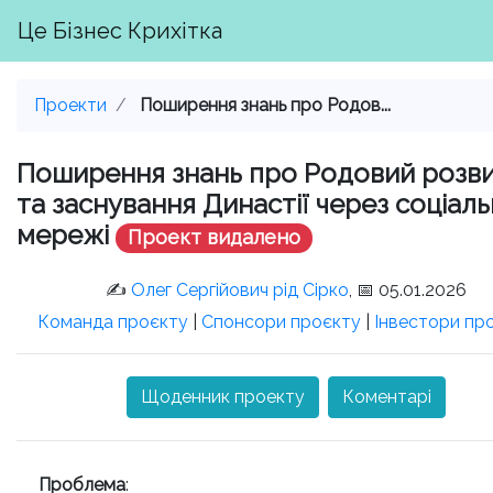
Це Бізнес Крихітка
Проекти
Поширення знань про Родов...
Поширення знань про Родовий розв
та заснування Династії через соціаль
мережі
Проект видалено
✍️
Олег Сергійович рід Сірко
, 📅 05.01.2026
Команда проєкту
|
Спонсори проєкту
|
Інвестори пр
Щоденник проекту
Коментарі
Проблема
: