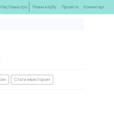
Настільна гра
Члени клубу
Проекти
Коментарі
у
ром
Стати інвестором