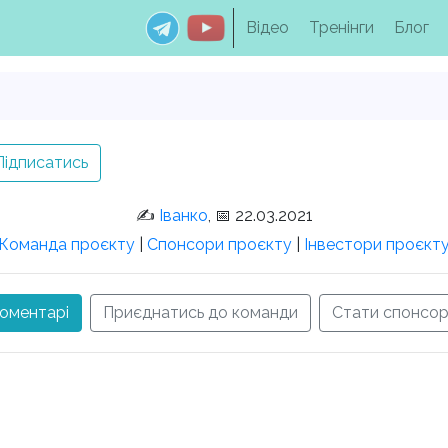
Відео
Тренінги
Блог
Підписатись
✍️
Іванко
, 📅 22.03.2021
Команда проєкту
|
Спонсори проєкту
|
Інвестори проєкт
оментарі
Приєднатись до команди
Стати спонсо