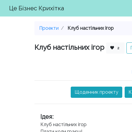
Це Бізнес Крихітка
Проекти
Клуб настільних ігор
Клуб настільних ігор
🖤
2
Щоденник проекту
К
Ідея
:
Клуб настільних ігор
Плати коли граєш!