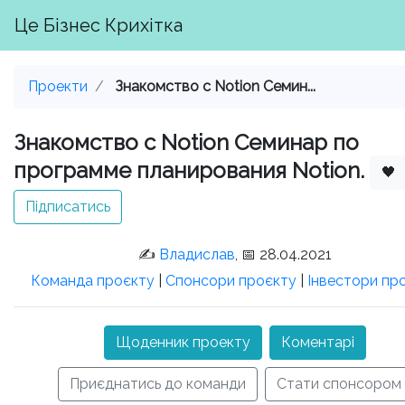
Це Бізнес Крихітка
Проекти
Знакомство с Notion Семин...
Знакомство с Notion Семинар по
программе планирования Notion.
🖤
Підписатись
✍️
Владислав
, 📅 28.04.2021
Команда проєкту
|
Спонсори проєкту
|
Інвестори пр
Щоденник проекту
Коментарі
Приєднатись до команди
Стати спонсором